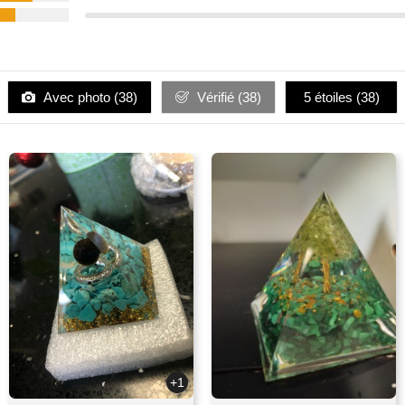
Avec photo (
38
)
Vérifié (
38
)
5 étoiles (
38
)
+1