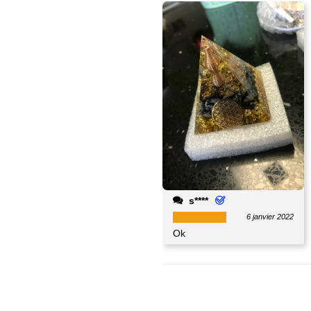
s****
6 janvier 2022
Ok