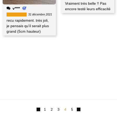
Vraiment très belle !! Pas
v****
encore testé leurs efficacité
31 décembre 2021
recu rapidement. très joli,
je pensais qu'il serait plus
grand (5cm hauteur)
1
2
3
4
5