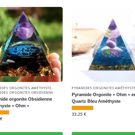
IDES ORGONITES AMÉTHYSTE
,
PYRAMIDES ORGONITES AMÉTHYST
IDES ORGONITES OBSIDIENNE
Pyramide Orgonite « Ohm » e
ide orgonite Obsidienne
Quartz Bleu Améthyste
yste « Ohm »
33.25
€
€