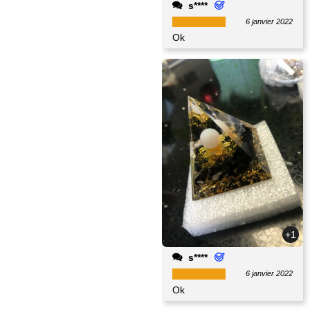
s****
6 janvier 2022
Ok
+1
s****
6 janvier 2022
Ok