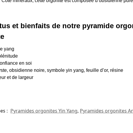
l. Côté minéraux, cette orgonite est composée d’obsidienne pure 
rtus et bienfaits de notre pyramide org
te
re yang
plénitude
onfiance en soi
ste, obsidienne noire, symbole yin yang, feuille d’or, résine
ur et de largeur
es :
Pyramides orgonites Yin Yang
,
Pyramides orgonites A