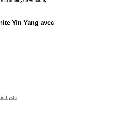
et d’améthyste véritable,
onite Yin Yang avec
méthyste