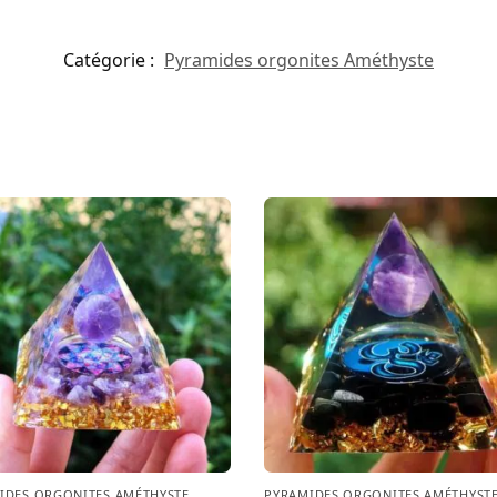
Catégorie :
Pyramides orgonites Améthyste
IDES ORGONITES AMÉTHYSTE
PYRAMIDES ORGONITES AMÉTHYST