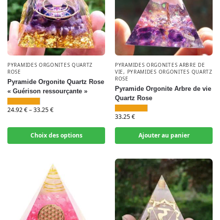
PYRAMIDES ORGONITES QUARTZ
PYRAMIDES ORGONITES ARBRE DE
ROSE
VIE
,
PYRAMIDES ORGONITES QUARTZ
ROSE
Pyramide Orgonite Quartz Rose
Pyramide Orgonite Arbre de vie
« Guérison ressourçante »
Quartz Rose
24.92
€
–
33.25
€
33.25
€
Choix des options
Ajouter au panier