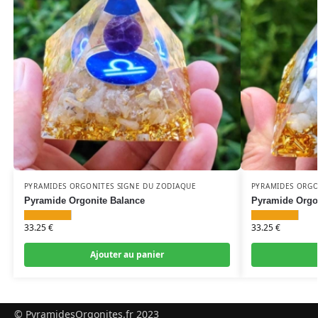
PYRAMIDES ORGONITES SIGNE DU ZODIAQUE
PYRAMIDES ORGO
Pyramide Orgonite Balance
Pyramide Orgo
33.25
€
33.25
€
Ajouter au panier
© PyramidesOrgonites.fr 2023