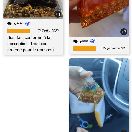
+4
v****
12 février 2022
+3
Bien fait, conforme à la
r****
description. Très bien
29 janvier 2022
protégé pour le transport