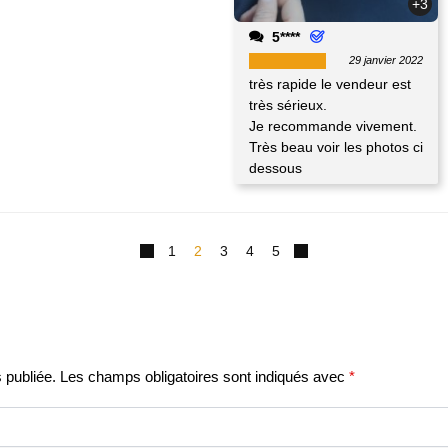
+3
5****
29 janvier 2022
très rapide le vendeur est
très sérieux.
Je recommande vivement.
Très beau voir les photos ci
dessous
1
2
3
4
5
 publiée.
Les champs obligatoires sont indiqués avec
*