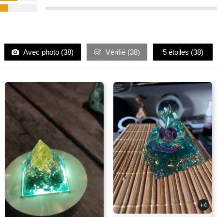
Avec photo (
38
)
Vérifié (
38
)
5 étoiles (
38
)
+4