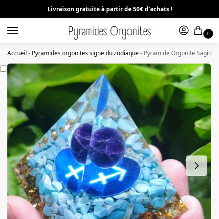
Livraison gratuite à partir de 50€ d’achats !
0
Accueil
-
Pyramides orgonites signe du zodiaque
-
Pyramide Orgonite Sagittai