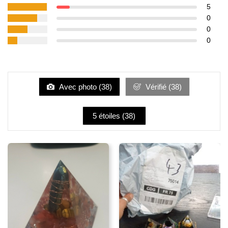
5
0
0
0
Avec photo (
38
)
Vérifié (
38
)
5 étoiles (
38
)