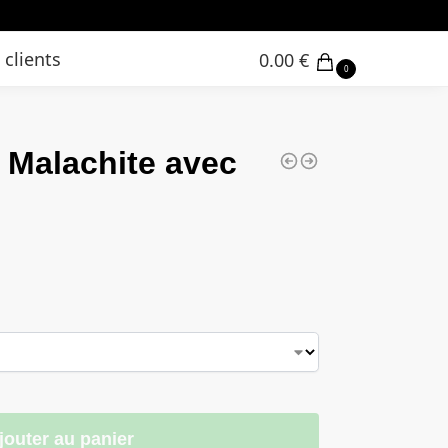
 clients
0.00
€
0
 Malachite avec
jouter au panier