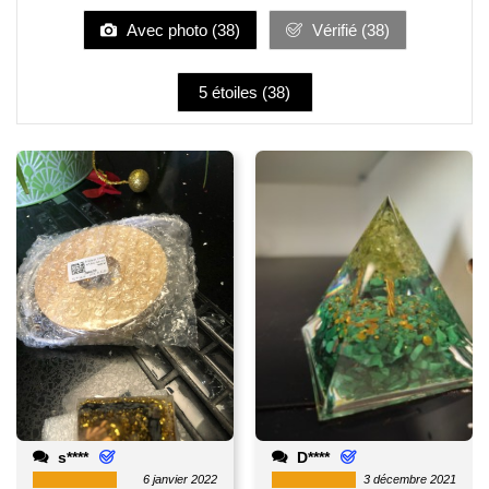
Avec photo (
38
)
Vérifié (
38
)
5 étoiles (
38
)
s****
D****
6 janvier 2022
3 décembre 2021